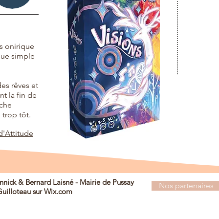
s onirique
que simple
es rêves et
 la fin de
oche
 trop tôt.
'Attitude
nick & Bernard Laisné - Mairie de Pussay
Nos partenaires
uilloteau
sur
Wix.com