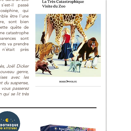
'est-il passé
oséphine, qui
mble être l'une
ire, sont bien
cette quête de
ne catastrophe
parences sont
nts va prendre
n'était près
ès, Joël Dicker
ouveau genre,
ses avec les
t du suspense,
 vous passerez
ui se lit très