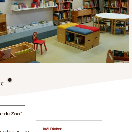
re
te du Zoo"
aire dans un zoo