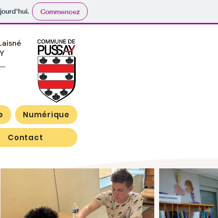
jourd'hui.
Commencez
Laisné
AY
e
Numérique
Contact